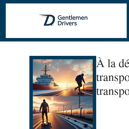
À la d
transpo
transp