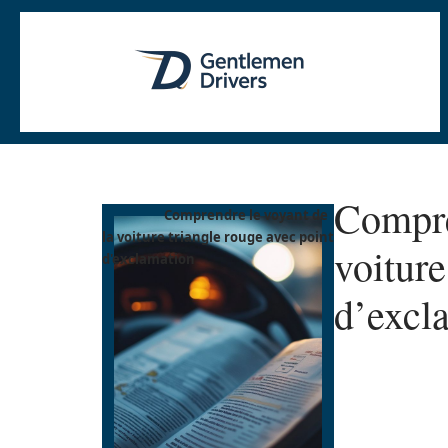
Compre
Comprendre le voyant de
la voiture triangle rouge avec point
voiture
d'exclamation
d’excl