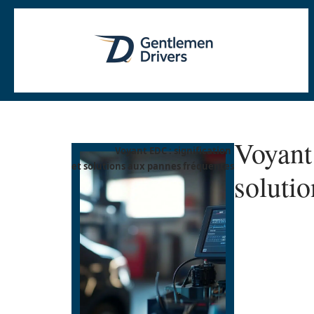
Voyant 
Voyant EDC : signification
et solutions aux pannes fréquentes
soluti