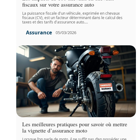
fiscaux sur votre assurance auto
La puissance fiscale d'un véhicule, exprimée en chevaux
fiscaux (CV), est un facteur déterminant dans le calcul des
taxes et des tarifs d'assurance auto.
…
Assurance
05/03/2026
Les meilleures pratiques pour savoir où mettre
la vignette d’assurance moto
Lorsque l’on parle de moto, il ne suffit pas d’en posséder une,