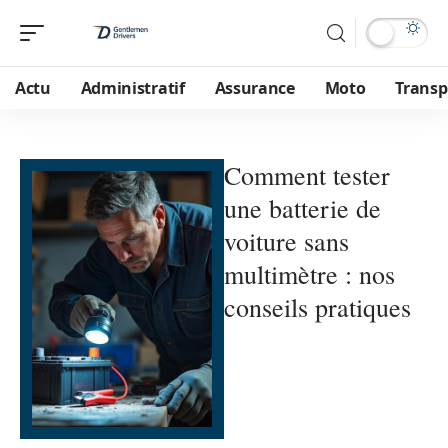
Actu
Administratif
Assurance
Moto
Transp
Comment tester
une batterie de
voiture sans
multimètre : nos
conseils pratiques