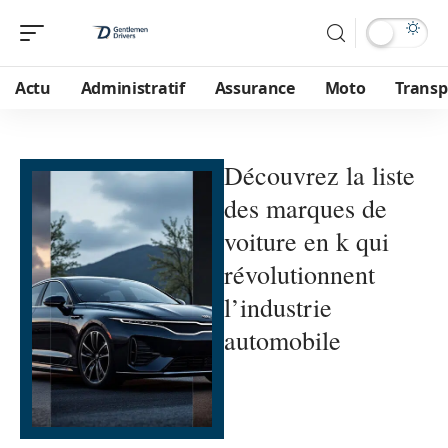
Actu
Administratif
Assurance
Moto
Transp
Découvrez la liste
des marques de
voiture en k qui
révolutionnent
l’industrie
automobile