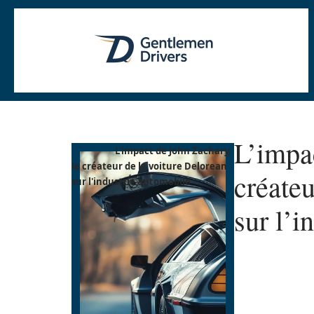
L’impa
L'impact de John Zachary,
le créateur de la voiture Delorean
créateu
sur l'industrie automobile
sur l’i