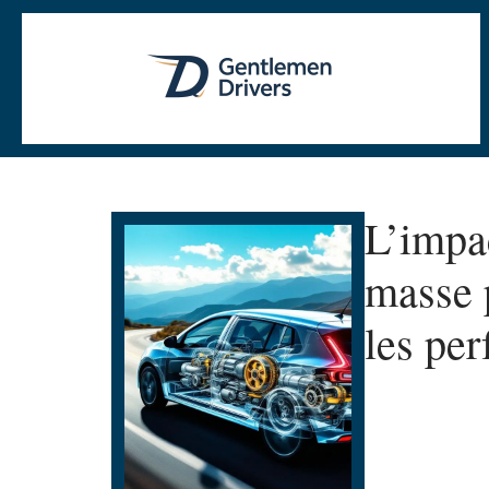
L’impa
masse 
les pe