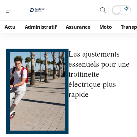
Actu
Administratif
Assurance
Moto
Transp
Les ajustements
essentiels pour une
trottinette
électrique plus
rapide