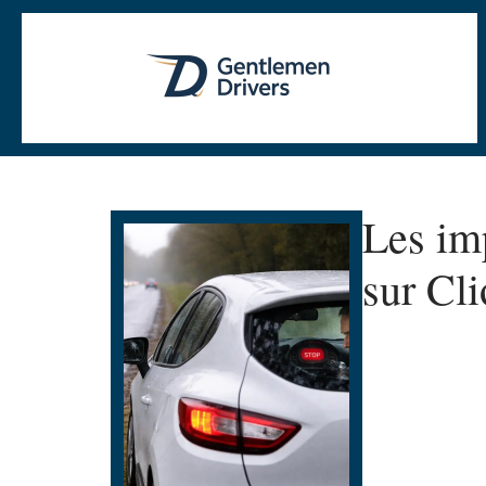
Les im
sur Cli