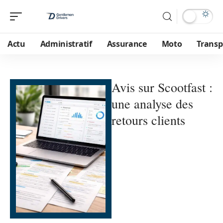
Actu
Administratif
Assurance
Moto
Transp
Avis sur Scootfast :
une analyse des
retours clients