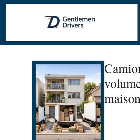
Camion
volume
maiso