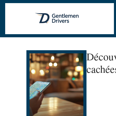
Découv
cachée