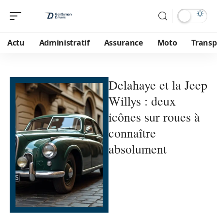
Actu
Administratif
Assurance
Moto
Transp
Delahaye et la Jeep
Willys : deux
icônes sur roues à
connaître
absolument