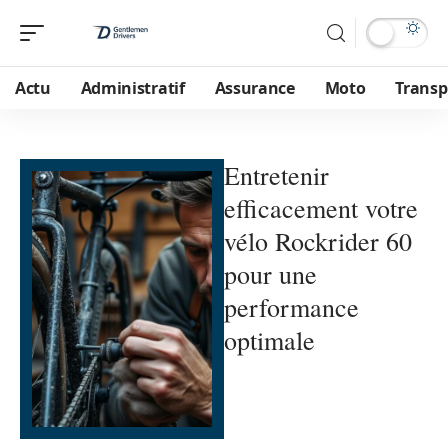
Actu
Administratif
Assurance
Moto
Transp
Entretenir
efficacement votre
vélo Rockrider 60
pour une
performance
optimale