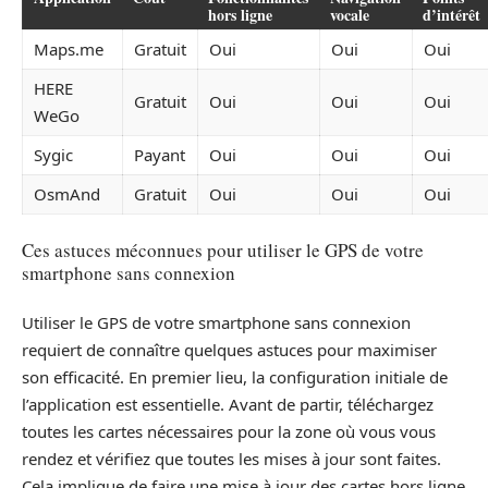
hors ligne
vocale
d’intérêt
Maps.me
Gratuit
Oui
Oui
Oui
HERE
Gratuit
Oui
Oui
Oui
WeGo
Sygic
Payant
Oui
Oui
Oui
OsmAnd
Gratuit
Oui
Oui
Oui
Ces astuces méconnues pour utiliser le GPS de votre
smartphone sans connexion
Utiliser le GPS de votre smartphone sans connexion
requiert de connaître quelques astuces pour maximiser
son efficacité. En premier lieu, la configuration initiale de
l’application est essentielle. Avant de partir, téléchargez
toutes les cartes nécessaires pour la zone où vous vous
rendez et vérifiez que toutes les mises à jour sont faites.
Cela implique de faire une mise à jour des cartes hors ligne