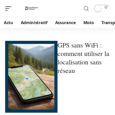
Actu
Administratif
Assurance
Moto
Transp
GPS sans WiFi :
comment utiliser la
localisation sans
réseau