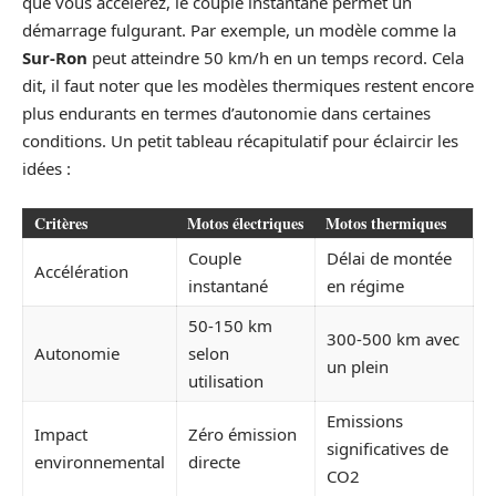
que vous accélérez, le couple instantané permet un
démarrage fulgurant. Par exemple, un modèle comme la
Sur-Ron
peut atteindre 50 km/h en un temps record. Cela
dit, il faut noter que les modèles thermiques restent encore
plus endurants en termes d’autonomie dans certaines
conditions. Un petit tableau récapitulatif pour éclaircir les
idées :
Critères
Motos électriques
Motos thermiques
Couple
Délai de montée
Accélération
instantané
en régime
50-150 km
300-500 km avec
Autonomie
selon
un plein
utilisation
Emissions
Impact
Zéro émission
significatives de
environnemental
directe
CO2