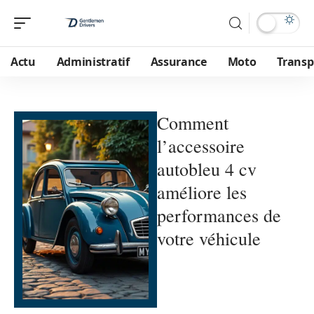
Actu
Administratif
Assurance
Moto
Transp
Comment
l’accessoire
autobleu 4 cv
améliore les
performances de
votre véhicule