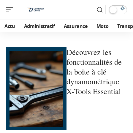
Actu
Administratif
Assurance
Moto
Transp
Découvrez les
fonctionnalités de
la boîte à clé
dynamométrique
X-Tools Essential