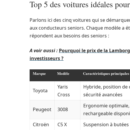
Top 5 des voitures idéales pou
Parlons ici des cinq voitures qui se démarqu
aux conducteurs seniors. Chaque modèle a été
répondent aux besoins des seniors :
A voir aussi :
Pourquoi le prix de la Lamborgh
investisseurs ?
Marque
Modèle
Caractéristiques principales
Yaris
Hybride, position de
Toyota
Cross
sécurité avancées
Ergonomie optimale, é
Peugeot
3008
rechargeable disponi
Citroën
C5 X
Suspension à butées 