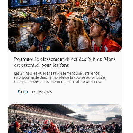
Pourquoi le classement direct des 24h du Mans
est essentiel pour les fans
Les 24 heures du Mans représentent une référence
incontournable dans le monde de la course automobile.
Chaque année, cet événement phare attire près de
…
Actu
09/05/2026